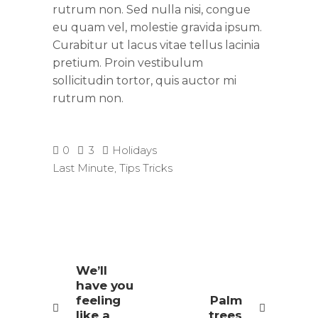
rutrum non. Sed nulla nisi, congue
eu quam vel, molestie gravida ipsum.
Curabitur ut lacus vitae tellus lacinia
pretium. Proin vestibulum
sollicitudin tortor, quis auctor mi
rutrum non.
0
3
Holidays
Last Minute
,
Tips Tricks
We’ll
have you
feeling
Palm
like a
trees